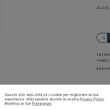
ALCOL
BRIGA
SAN
CATEG
FLORI
VENET
AMARO
PRODU
VALPO
CAVOL
quantit
DESCRIZIONE
Questo sito web utilizza i cookie per migliorare la tua
esperienza. Utilizzandolo accetti la nostra
Privacy Policy
.
Modifica le tue
Preferenze
.
Descrizione