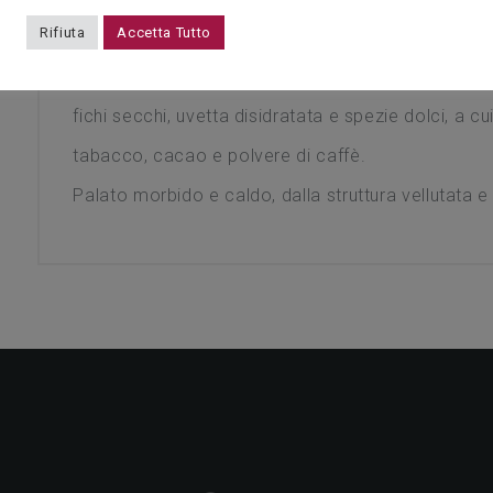
Rifiuta
Accetta Tutto
Rosso granato di media intensità, con delicate sf
complesso e gradevole, richiamando ciliegie, amare
fichi secchi, uvetta disidratata e spezie dolci, a cu
tabacco, cacao e polvere di caffè.
Palato morbido e caldo, dalla struttura vellutata 