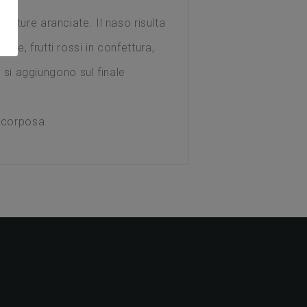
umature aranciate.
Il naso risulta
ne, frutti rossi in confettura,
i si aggiungono sul finale
e corposa.