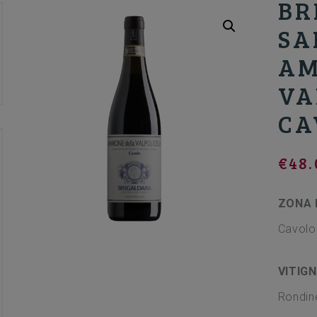
BR
SA
AM
VA
CA
€
48.
ZONA 
Cavolo
VITIGN
Rondine