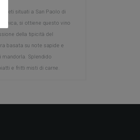
igneti situati a San Paolo di
llonica, si ottiene questo vino
sione della tipicità del
à
ura basata su note sapide e
 di mandorla. Splendido
i e fritti misti di carne.