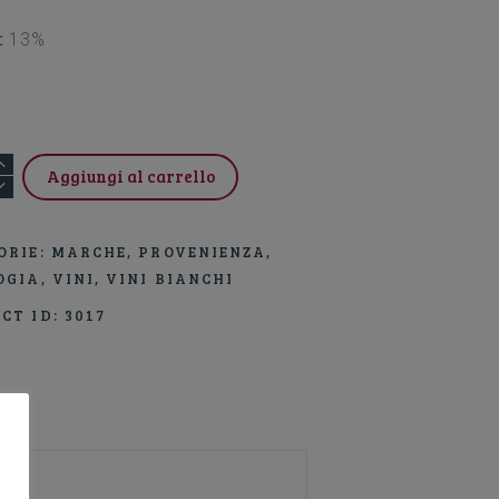
:
13%
MATO
Aggiungi al carrello
ORIE:
MARCHE
,
PROVENIENZA
,
OGIA
,
VINI
,
VINI BIANCHI
CT ID:
3017
CCHIO
LI