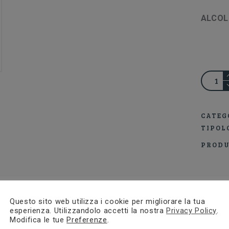
ALCOL
VIGNA
TERRA
CATEG
DELLE
TIPOL
LAME
PRODU
VERDI
DEI
CASTEL
DESCRIZIONE
Questo sito web utilizza i cookie per migliorare la tua
DI
esperienza. Utilizzandolo accetti la nostra
Privacy Policy
.
Modifica le tue
Preferenze
.
Descrizione
JESI