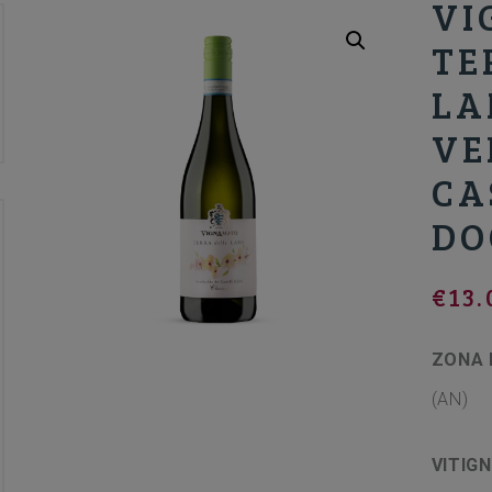
VI
TE
LA
VE
CA
DO
€
13.
ZONA 
(AN)
VITIG