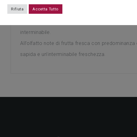
Rifiuta
Accetta Tutto
congiunge a quello ricorrente della vite.
Quì nasce Costiero, rosato cristallino dall’animo 
interminabile.
All’olfatto note di frutta fresca con predominanza
sapida e un’interminabile freschezza.