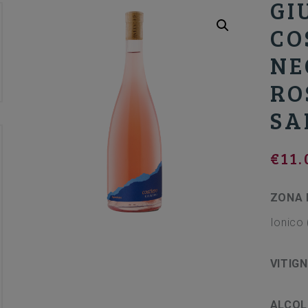
GI
CO
NE
RO
SA
€
11.
ZONA 
Ionico 
VITIG
ALCOL