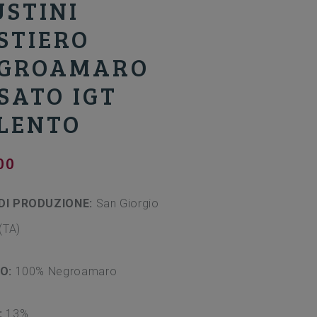
USTINI
STIERO
GROAMARO
SATO IGT
LENTO
00
DI PRODUZIONE:
San Giorgio
(TA)
NO:
100% Negroamaro
:
13%