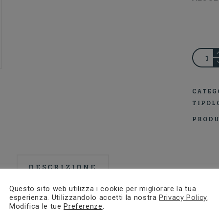
GIUSTI
COSTI
CATEG
NEGR
TIPOL
ROSAT
PRODU
IGT
SALEN
quantit
DESCRIZIONE
Questo sito web utilizza i cookie per migliorare la tua
Descrizione
esperienza. Utilizzandolo accetti la nostra
Privacy Policy
.
Modifica le tue
Preferenze
.
Un vigneto unico, ad un passo dal mare, dove il ri