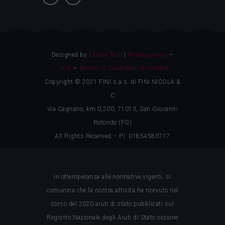
Designed by
Exodia.Tech
|
Privacy policy
–
ODR
–
Termini & Condizioni di Vendita
Copyright © 2021 FINI s.a.s. di FINI NICOLA &
C
Via Cagnano, km 0,200, 71013, San Giovanni
Rotondo (FG)
All Rights Reserved – P.I. 01854580717
In ottemperanza alle normative vigenti, si
comunica che la nostra attività ha ricevuto nel
corso del 2020 aiuti di stato pubblicati sul
Registro Nazionale degli Aiuti di Stato sezione