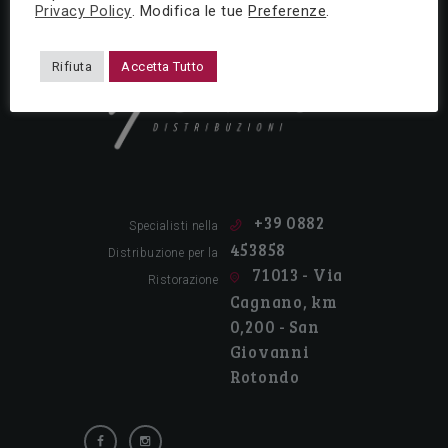
Privacy Policy
. Modifica le tue
Preferenze
.
Rifiuta
Accetta Tutto
Tutto per la ristorazione!
+39 0882
Specialisti nella
453858
Distribuzione per la
71013 - Via
Ristorazione
Cagnano, km
0,200 - San
Giovanni
Rotondo