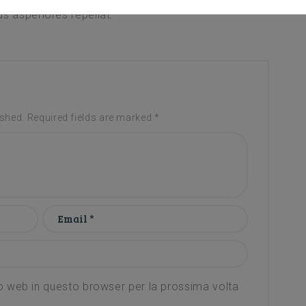
s asperiores repellat.
ished. Required fields are marked *
to web in questo browser per la prossima volta