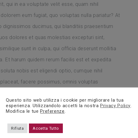
, qui in ea voluptate velit esse, quam nihil
i dolorem eum fugiat, quo voluptas nulla pariatur? At
 dignissimos ducimus, qui blanditiis praesentium
quos dolores et quas molestias excepturi sint,
milique sunt in culpa, qui officia deserunt mollitia
a. Et harum quidem rerum facilis est et expedita
soluta nobis est eligendi optio, cumque nihil
 placeat, facere possimus, omnis voluptas
ndus.
Questo sito web utilizza i cookie per migliorare la tua
esperienza. Utilizzandolo accetti la nostra
Privacy Policy
.
fficiis debitis aut rerum necessitatibus saepe
Modifica le tue
Preferenze
.
ae sint et molestiae non recusandae. Itaque earum
Rifiuta
Accetta Tutto
, ut aut reiciendis voluptatibus maiores alias