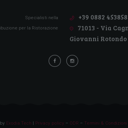
Tutto per la ristorazione!
+39 0882 453858
Specialisti nella
71013 - Via Cagn
ribuzione per la Ristorazione
Giovanni Rotondo
 by
Exodia.Tech
|
Privacy policy
–
ODR
–
Termini & Condizioni