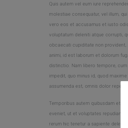
Quis autem vel eum iure reprehenderit
molestiae consequatur, vel illum, qu
vero eos et accusamus et iusto odio
voluptatum deleniti atque corrupti, 
obcaecati cupiditate non provident, si
animi, id est laborum et dolorum fug
distinctio. Nam libero tempore, cum 
impedit, quo minus id, quod maxime
assumenda est, omnis dolor repelle
Temporibus autem quibusdam et aut o
eveniet, ut et voluptates repudiand
rerum hic tenetur a sapiente delectus