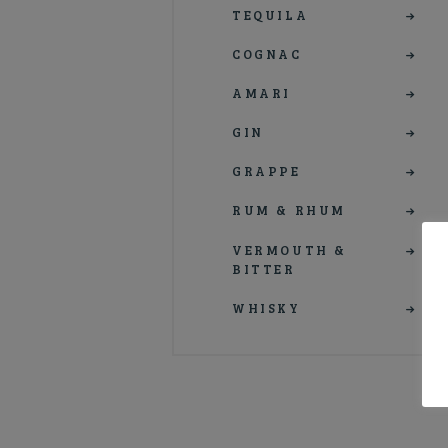
TEQUILA
COGNAC
AMARI
GIN
GRAPPE
RUM & RHUM
VERMOUTH &
BITTER
WHISKY