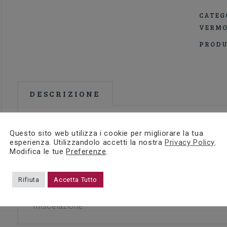
CATEG
TRADI
VERMO
quantit
PRODU
DESCRIZIONE
Descrizione
Questo sito web utilizza i cookie per migliorare la tua
esperienza. Utilizzandolo accetti la nostra
Privacy Policy
.
Bitter, dal colore rosso rubino, offre sensazioni el
Modifica le tue
Preferenze
.
carciofo ed elicriso. Intenso ed armonioso, con sen
ed un finale delicato ed amaricante, con leggere sfu
Rifiuta
Accetta Tutto
degusta con ghiaccio, con aggiunta di soda ma an
miscelazione.