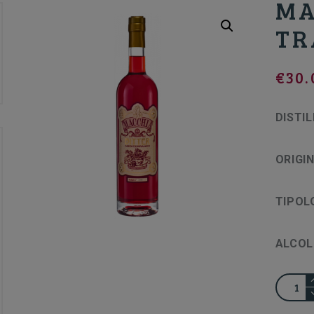
MA
TR
€
30.
DISTIL
ORIGI
TIPOL
ALCOL
MACCH
BITTER