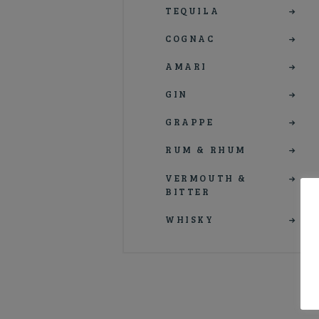
TEQUILA
COGNAC
AMARI
GIN
GRAPPE
RUM & RHUM
VERMOUTH &
BITTER
WHISKY