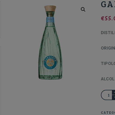
GA
€
55.
DISTIL
ORIGI
TIPOL
ALCOL
GARDE
GIN
CATEG
quantit