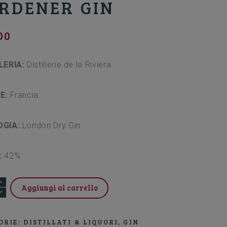
RDENER GIN
00
LERIA:
Distillerie de la Riviera
NE:
Francia
OGIA:
London Dry Gin
:
42%
NER
Aggiungi al carrello
ORIE:
DISTILLATI & LIQUORI
,
GIN
à