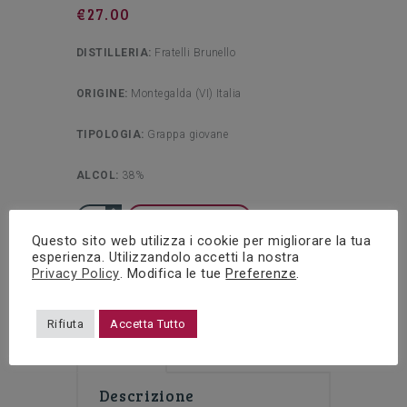
€
27.00
DISTILLERIA:
Fratelli Brunello
ORIGINE:
Montegalda (VI) Italia
TIPOLOGIA:
Grappa giovane
ALCOL:
38%
BRUNELLO
Aggiungi al carrello
Questo sito web utilizza i cookie per migliorare la tua
VENETIA
esperienza. Utilizzandolo accetti la nostra
CATEGORIE:
DISTILLATI & LIQUORI
,
GRAPPA
Privacy Policy
. Modifica le tue
Preferenze
.
GRAPPE
GIOVANE
PRODUCT ID:
3011
CL
Rifiuta
Accetta Tutto
100
DESCRIZIONE
quantità
Descrizione